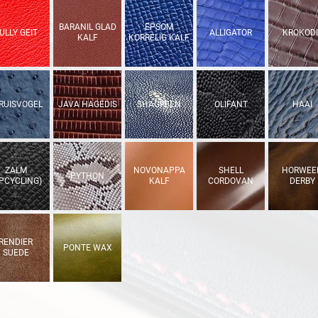
BARANIL GLAD
EPSOM
ULLY GEIT
ALLIGATOR
KROKODI
KALF
KORRELIG KALF
RUISVOGEL
JAVA HAGEDIS
SHAGREEN
OLIFANT
HAAI
ZALM
NOVONAPPA
SHELL
HORWEE
PYTHON
PCYCLING)
KALF
CORDOVAN
DERBY
RENDIER
PONTE WAX
SUEDE