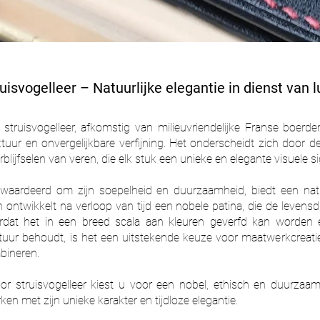
uisvogelleer – Natuurlijke elegantie in dienst van 
 struisvogelleer, afkomstig van milieuvriendelijke Franse boerde
tuur en onvergelijkbare verfijning. Het onderscheidt zich door d
rblijfselen van veren, die elk stuk een unieke en elegante visuele 
gewaardeerd om zijn soepelheid en duurzaamheid, biedt een nat
ontwikkelt na verloop van tijd een nobele patina, die de levensd
rdat het in een breed scala aan kleuren geverfd kan worden en
xtuur behoudt, is het een uitstekende keuze voor maatwerkcreatie
mbineren.
or struisvogelleer kiest u voor een nobel, ethisch en duurzaa
rken met zijn unieke karakter en tijdloze elegantie.