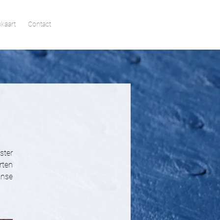
kaart
Contact
ster
rten
anse