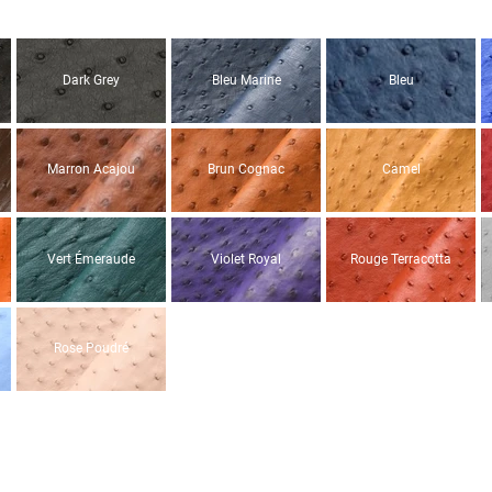
Dark Grey
Bleu Marine
Bleu
Marron Acajou
Brun Cognac
Camel
Vert Émeraude
Violet Royal
Rouge Terracotta
Rose Poudré