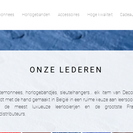
monnees
Horlogebanden
Accessoires
Hoge kwaliteit
Cadeau
ONZE LEDEREN
temonnees, horlogebandjes, sleutelhangers... elk item van Deco
dt met de hand gemaakt in België in een ruime keuze aan leersoo
 de meest luxueuze leerlooierijen en de grootste Fr
distributeurs.