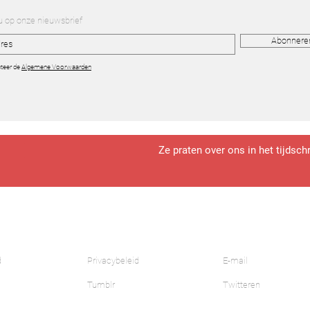
 op onze nieuwsbrief
Abonnere
teer de
Algemene Voorwaarden
Ze praten over ons in het tijdsch
d
Privacybeleid
E-mail
Tumblr
Twitteren