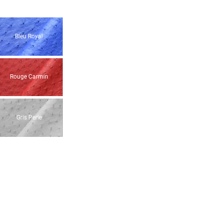
Bleu Royal
Rouge Carmin
Gris Perle