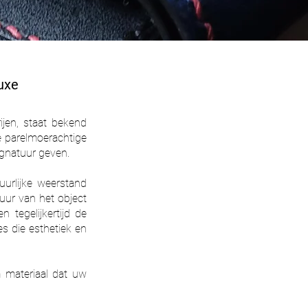
luxe
rijen, staat bekend
e parelmoerachtige
signatuur geven.
uurlijke weerstand
uur van het object
 tegelijkertijd de
s die esthetiek en
m materiaal dat uw