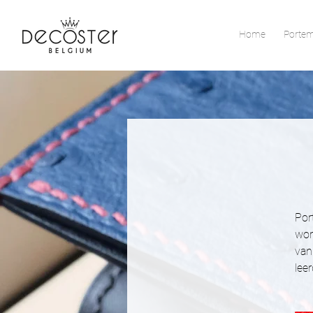
Home
Porte
Por
wor
van
leer