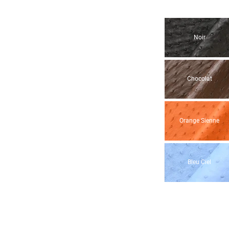
Noir
Chocolat
Orange Sienne
Bleu Ciel