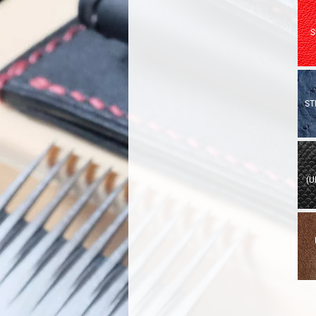
S
ST
(U