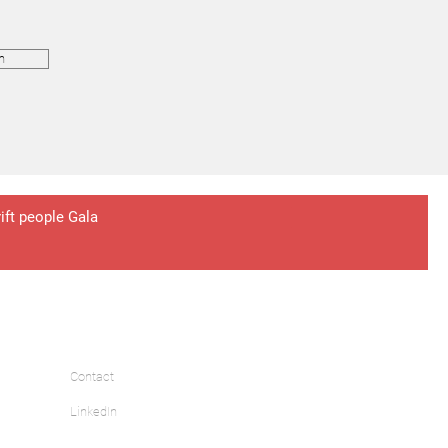
n
rift people Gala
Contact
LinkedIn