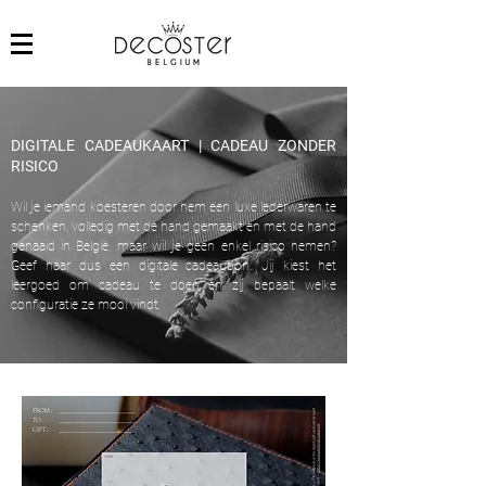
DIGITALE CADEAUKAART | CADEAU ZONDER
RISICO
Wil je iemand koesteren door hem een luxe lederwaren te
schenken, volledig met de hand gemaakt en met de hand
genaaid in België, maar wil je geen enkel risico nemen?
Geef haar dus een digitale cadeaubon. Jij kiest het
leergoed om cadeau te doen en zij bepaalt welke
configuratie ze mooi vindt.