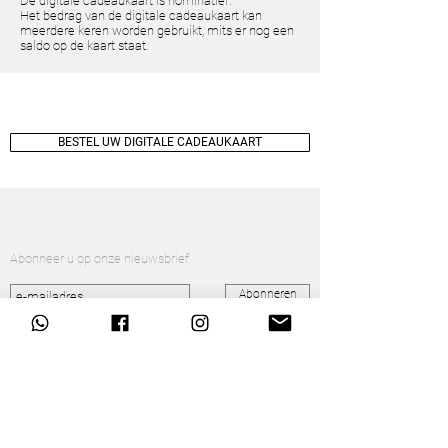
De digitale cadeaukaart is nominatief.
Het bedrag van de digitale cadeaukaart kan
meerdere keren worden gebruikt, mits er nog een
saldo op de kaart staat.
BESTEL UW DIGITALE CADEAUKAART
Abonneer u op onze nieuwsbrief
Abonneren
Ik accepteer de
Algemene Voorwaarden