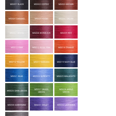
MS001 BLACK
MS002 COFFEE
MS003 BROWN
MS004 CARAMEL
MS005 KHAKI
MS006 CREAM
MS007 WHITE
MS008 BORDEAUX
MS009 RED
MS012 PINK
MS013 ROSE PINK
MS014 ORANGE
MS016 YELLOW
MS017 BANANA
MS019 NAVY BLUE
MS021 BLUE
MS024 SERENITY
MS025 MALACHITE
MS027 GRASS
MS028 APPLE
MS026 DARK GREEN
GREEN
GREEN
MS030 AUBERGINE
MS031 VIOLET
MS032 LAVENDER