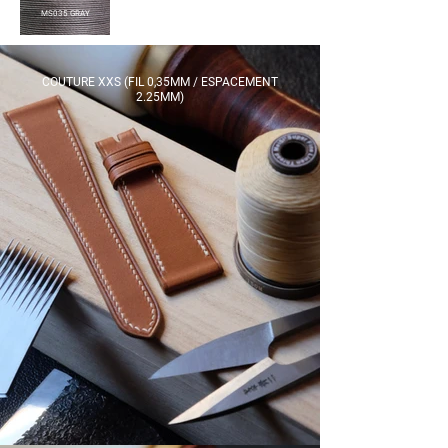
MS035 GRAY
COUTURE XXS (FIL 0,35MM / ESPACEMENT
2.25MM)​