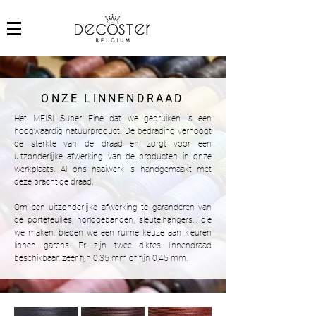
ONZE LINNENDRAAD
Het MEISI Super Fine dat we gebruiken is een
hoogwaardig natuurproduct. De bedrading verhoogt
de sterkte van de draad en zorgt voor een
uitzonderlijke afwerking van de producten in onze
werkplaats. Al ons naaiwerk is handgemaakt met
deze prachtige draad.
Om een ​​uitzonderlijke afwerking te garanderen van
de portefeuilles, horlogebanden, sleutelhangers… die
we maken, bieden we een ruime keuze aan kleuren
linnen garens. Er zijn twee diktes linnendraad
beschikbaar: zeer fijn 0,35 mm of fijn 0,45 mm.