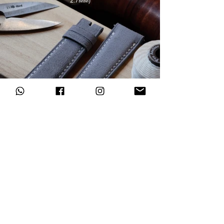
2.7MM)​
Abonneer u op onze nieuwsbrief