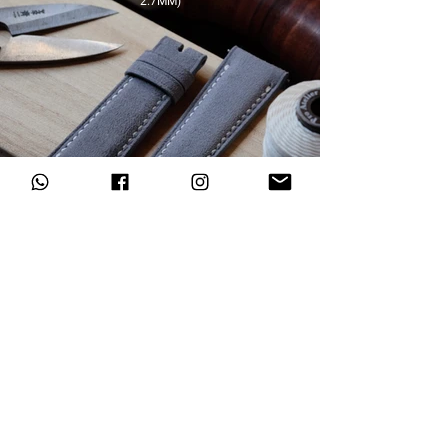
2.7MM)​
Abonneer u op onze nieuwsbrief