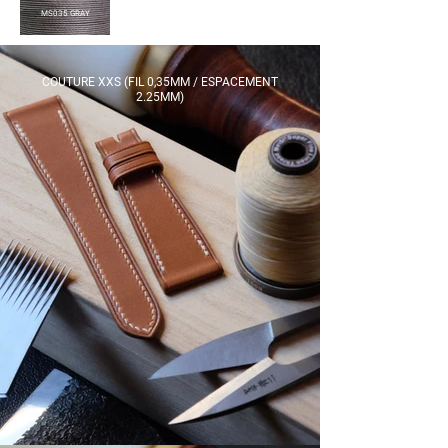
MS035 GRAY
COUTURE XXS (FIL 0,35MM / ESPACEMENT
2.25MM)​