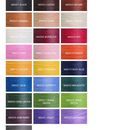
MS001 BLACK
MS002 COFFEE
MS003 BROWN
MS004 CARAMEL
MS005 KHAKI
MS006 CREAM
MS007 WHITE
MS008 BORDEAUX
MS009 RED
MS012 PINK
MS013 ROSE PINK
MS014 ORANGE
MS016 YELLOW
MS017 BANANA
MS019 NAVY BLUE
MS021 BLUE
MS024 SERENITY
MS025 MALACHITE
MS027 GRASS
MS028 APPLE
MS026 DARK GREEN
GREEN
GREEN
MS030 AUBERGINE
MS031 VIOLET
MS032 LAVENDER