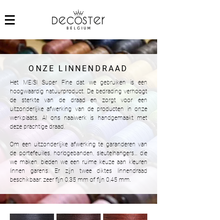
ONZE LINNENDRAAD
Het MEISI Super Fine dat we gebruiken is een
hoogwaardig natuurproduct. De bedrading verhoogt
de sterkte van de draad en zorgt voor een
uitzonderlijke afwerking van de producten in onze
werkplaats. Al ons naaiwerk is handgemaakt met
deze prachtige draad.
Om een ​​uitzonderlijke afwerking te garanderen van
de portefeuilles, horlogebanden, sleutelhangers… die
we maken, bieden we een ruime keuze aan kleuren
linnen garens. Er zijn twee diktes linnendraad
beschikbaar: zeer fijn 0,35 mm of fijn 0,45 mm.