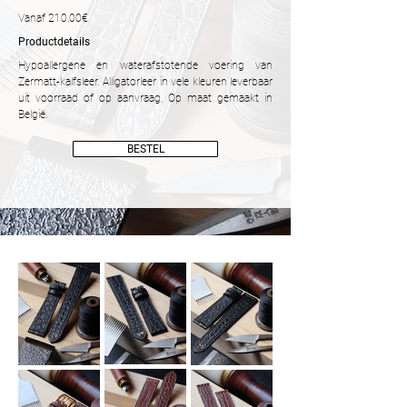
Vanaf 210,00€
Productdetails
Hypoallergene en waterafstotende voering van
Zermatt-kalfsleer. Alligatorleer in vele kleuren leverbaar
uit voorraad of op aanvraag. Op maat gemaakt in
België.
BESTEL