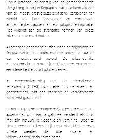
Ons alligatorleer, afkomstig van de gerenommeerde
Heng Long-looierij in Singapore, wordt erkend als een
van de meest prestigieuze exotische leersoorten ter
wereld van luxe lederwaren en combineert
ambachtelijke traditie met technologische innovatie.
Het voldoet aan de strengste normen van grote
internationale modehuizen.
Alligatorleer onderscheidt zich door de regelmaat en
finesse van de schubben, met een unieke textuur en
een ongeëvenaard gevoel. De uitzonderlijke
duurzaamheid en natuurlijke slijtvastheid maken het
een ideale keuze voor tijdloze creaties.
In overeenstemming met de internationale
regelgeving (CITES) wordt elke huid getraceerd en
gecertificeerd, wat een ethische en verantwoorde
herkomst garandeert.
Of het nu gaat om horlogebandjes, portemonnees of
accessoires op maat, alligatorleer versterkt elk stuk
met zijn natuurlijke elegantie en verfijning. Door te
kiezen voor dit uitzonderlijke materiaal, kiest u voor
unieke creaties die luxe, kwaliteit en
verantwoordelijkheid combineren.