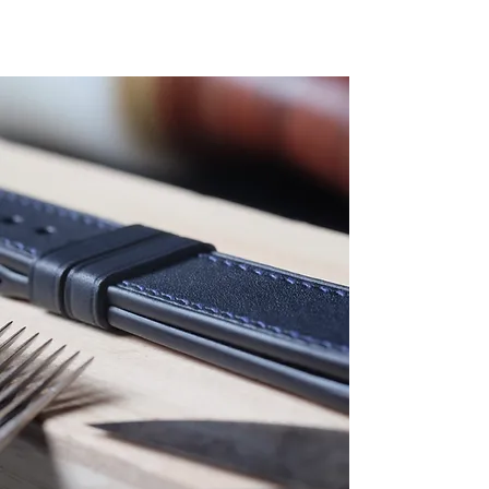
MS021 BLUE
MS024 SERENITY
MS025 MALACHITE
MS027 GRASS
MS028 APPLE
MS026 DARK GREEN
GREEN
GREEN
MS030 AUBERGINE
MS031 VIOLET
MS032 LAVENDER
MS035 GRAY