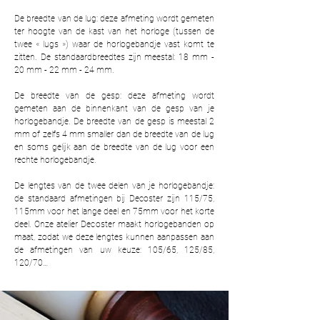
De breedte van de lug: deze afmeting wordt gemeten
ter hoogte van de kast van het horloge (tussen de
twee « lugs ») waar de horlogebandje vast komt te
zitten. De standaardbreedtes zijn meestal: 18 mm -
20 mm - 22 mm - 24 mm.
De breedte van de gesp: deze afmeting wordt
gemeten aan de binnenkant van de gesp van je
horlogebandje. De breedte van de gesp is meestal 2
mm of zelfs 4 mm smaller dan de breedte van de lug
en soms gelijk aan de breedte van de lug voor een
rechte horlogebandje.
De lengtes van de twee delen van je horlogebandje:
de standaard afmetingen bij Decoster zijn 115/75,
115mm voor het lange deel en 75mm voor het korte
deel. Onze atelier Decoster maakt horlogebanden op
maat, zodat we deze lengtes kunnen aanpassen aan
de afmetingen van uw keuze: 105/65, 125/85,
120/70…​​​