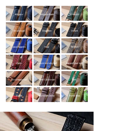
Alligator
Alligatorflank
Krokodil
Struisvogel
Shagreen
Olifant
Java hagedis
Haai
Python
Zalm
Epsom korrelig kalf
Baranil glad kalf
Novonappa kalf
Shell Cordovan
Geit
Suède
Horween Derby
Ponte Wax