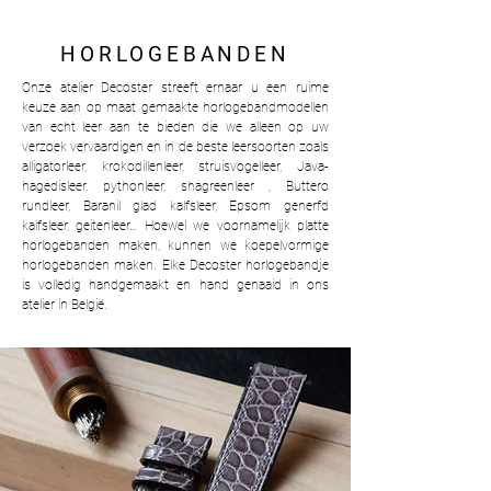
HORLOGEBANDEN
Onze atelier Decoster streeft ernaar u een ruime
keuze aan op maat gemaakte horlogebandmodellen
van echt leer aan te bieden die we alleen op uw
verzoek vervaardigen en in de beste leersoorten zoals
alligatorleer, krokodillenleer, struisvogelleer, Java-
hagedisleer, pythonleer, shagreenleer , Buttero
rundleer, Baranil glad kalfsleer, Epsom generfd
kalfsleer, geitenleer… Hoewel we voornamelijk platte
horlogebanden maken, kunnen we koepelvormige
horlogebanden maken. Elke Decoster horlogebandje
is volledig handgemaakt en hand genaaid in ons
atelier in België.