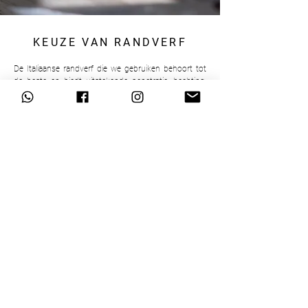
KEUZE VAN RANDVERF
De Italiaanse randverf die we gebruiken behoort tot
de beste en biedt uitstekende penetratie, hechting,
duurzaamheid en flexibiliteit.
Om een ​​uitzonderlijke afwerking van onze volledig
handgemaakte horlogebandjes te garanderen,
brengen we de randverf handmatig in meerdere
lagen aan totdat een gladde rand is bereikt.
Noir
Gris foncé
Gris
Bleu foncé
Bleu marine
Bleu électrique
Rouge
Brun très foncé
Brun foncé